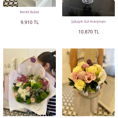
Renkli Buket
9.910 TL
Şakayık Gül Aranjmanı
10.870 TL