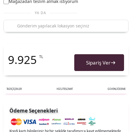
Mağazadan teslim almak istiyorum
YA DA
9.925
TL
Sipariş Ver
TAZE
ÇİÇEKLER
HIZLI
TESLİMAT
GÜVENLİ
ÖDEME
Ödeme Seçenekleri
Kredi kartı bilgileriniz hiçbir şekilde tarafımızca kayıt edilmemektedir.