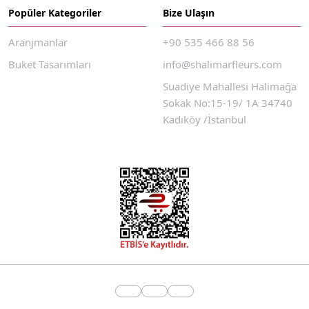
Popüler Kategoriler
Bize Ulaşın
Aranjmanlar
+90 535 466 88 56
Buket Tasarımları
info@shalimarfleurs.com
Suadiye Mahallesi Halimağa
Sokak No:15-19/ 1A 34740
Kadıköy /İstanbul