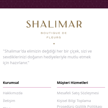
"Shalimar’da elimizin değdiği her bir çiçek, sizi ve
sevdiklerinizi doğanın hediyeleriyle mutlu etmek
için hazırlanır."
Kurumsal
Müşteri Hizmetleri
Hakkımızda
Mesafeli Satış Sözleşmesi
İletişim
Kişisel Bilgi Toplama
Prosedürü Gizlilik Politikası