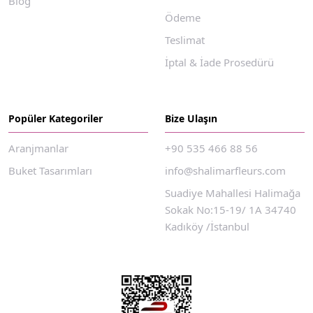
Blog
Ödeme
Teslimat
İptal & İade Prosedürü
Popüler Kategoriler
Bize Ulaşın
Aranjmanlar
+90 535 466 88 56
Buket Tasarımları
info@shalimarfleurs.com
Suadiye Mahallesi Halimağa
Sokak No:15-19/ 1A 34740
Kadıköy /İstanbul