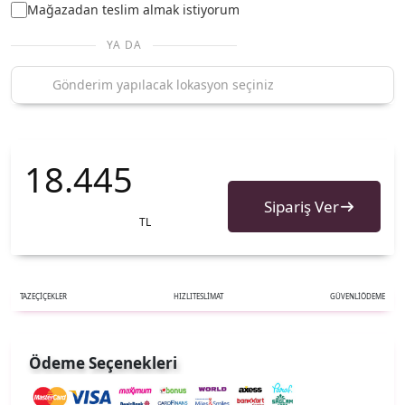
Mağazadan teslim almak istiyorum
YA DA
18.445
Sipariş Ver
TL
TAZE
ÇİÇEKLER
HIZLI
TESLİMAT
GÜVENLİ
ÖDEME
Ödeme Seçenekleri