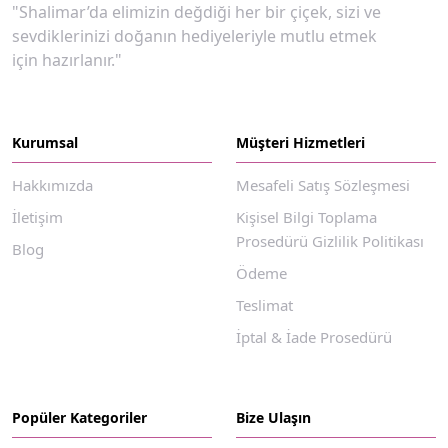
"Shalimar’da elimizin değdiği her bir çiçek, sizi ve
sevdiklerinizi doğanın hediyeleriyle mutlu etmek
için hazırlanır."
Kurumsal
Müşteri Hizmetleri
Hakkımızda
Mesafeli Satış Sözleşmesi
İletişim
Kişisel Bilgi Toplama
Prosedürü Gizlilik Politikası
Blog
Ödeme
Teslimat
İptal & İade Prosedürü
Popüler Kategoriler
Bize Ulaşın