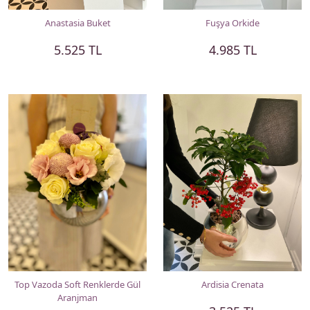
Anastasia Buket
Fuşya Orkide
5.525 TL
4.985 TL
Top Vazoda Soft Renklerde Gül
Ardisia Crenata
Aranjman