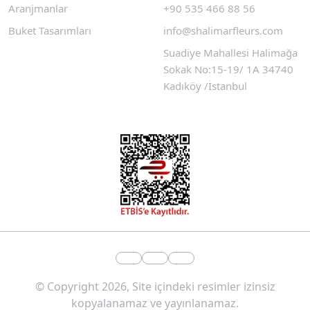
Aranjmanlar
+90 535 466 88 56
Buket Tasarımları
info@shalimarfleurs.com
Suadiye Mahallesi Halimağa
Sokak No:15-19/ 1A 34740
Kadıköy /İstanbul
© Copyright 2026, Site içindeki resimler izinsiz
kopyalanamaz ve yayınlanamaz.