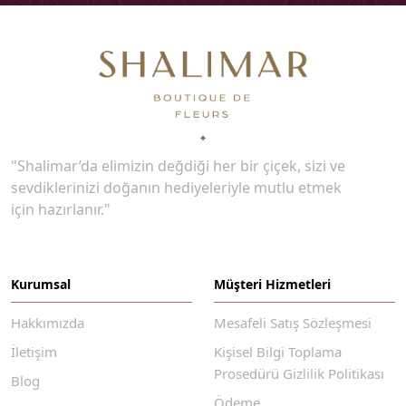
"Shalimar’da elimizin değdiği her bir çiçek, sizi ve
sevdiklerinizi doğanın hediyeleriyle mutlu etmek
için hazırlanır."
Kurumsal
Müşteri Hizmetleri
Hakkımızda
Mesafeli Satış Sözleşmesi
İletişim
Kişisel Bilgi Toplama
Prosedürü Gizlilik Politikası
Blog
Ödeme