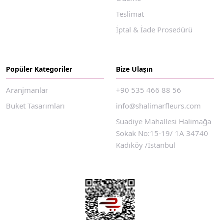
Teslimat
İptal & İade Prosedürü
Popüler Kategoriler
Bize Ulaşın
Aranjmanlar
+90 535 466 88 56
Buket Tasarımları
info@shalimarfleurs.com
Suadiye Mahallesi Halimağa
Sokak No:15-19/ 1A 34740
Kadıköy /İstanbul