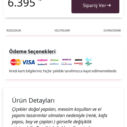
6.395
Sipariş Ver
TAZE
ÇİÇEKLER
HIZLI
TESLİMAT
GÜVENLİ
ÖDEME
Ödeme Seçenekleri
Kredi kartı bilgileriniz hiçbir şekilde tarafımızca kayıt edilmemektedir.
Ürün Detayları
Çiçekler doğal yapıları, mevsim koşulları ve el
yapımı tasarımlar olmaları nedeniyle (renk, kafa
yapısı, boy ve çapları ) görselle değişiklik