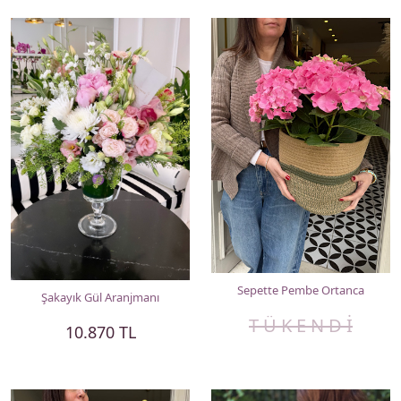
Sepette Pembe Ortanca
Şakayık Gül Aranjmanı
T Ü K E N D İ
10.870 TL