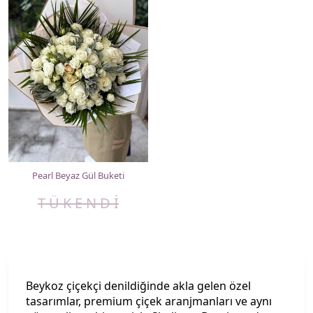
Pearl Beyaz Gül Buketi
T Ü K E N D İ
Beykoz çiçekçi denildiğinde akla gelen özel
tasarımlar, premium çiçek aranjmanları ve aynı