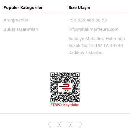
Popüler Kategoriler
Bize Ulaşın
Aranjmanlar
+90 535 466 88 56
Buket Tasarımları
info@shalimarfleurs.com
Suadiye Mahallesi Halimağa
Sokak No:15-19/ 1A 34740
Kadıköy /İstanbul