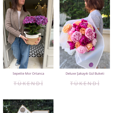
Sepette Mor Ortanca
Deluxe Şakayık Gül Buketi
T Ü K E N D İ
T Ü K E N D İ