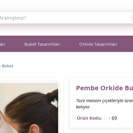
arı
Buket Tasarımları
Orkide Tasarımları
 Buket
Pembe Orkide Bu
Taze mevsim çiçekleriyle öze
katıyor.
Ürün Kodu:
69