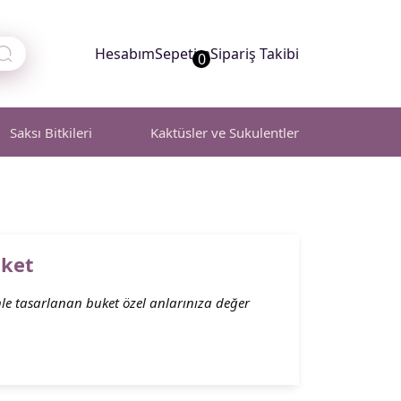
Hesabım
Sepetim
Sipariş Takibi
0
Saksı Bitkileri
Kaktüsler ve Sukulentler
ket
nle tasarlanan buket özel anlarınıza değer